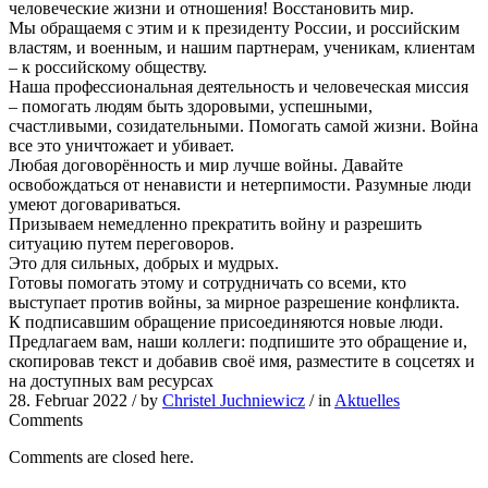
человеческие жизни и отношения! Восстановить мир.
Мы обращаемя с этим и к президенту России, и российским
властям, и военным, и нашим партнерам, ученикам, клиентам
– к российскому обществу.
Наша профессиональная деятельность и человеческая миссия
– помогать людям быть здоровыми, успешными,
счастливыми, созидательными. Помогать самой жизни. Война
все это уничтожает и убивает.
Любая договорённость и мир лучше войны. Давайте
освобождаться от ненависти и нетерпимости. Разумные люди
умеют договариваться.
Призываем немедленно прекратить войну и разрешить
ситуацию путем переговоров.
Это для сильных, добрых и мудрых.
Готовы помогать этому и сотрудничать со всеми, кто
выступает против войны, за мирное разрешение конфликта.
К подписавшим обращение присоединяются новые люди.
Предлагаем вам, наши коллеги: подпишите это обращение и,
скопировав текст и добавив своё имя, разместите в соцсетях и
на доступных вам ресурсах
28. Februar 2022 /
by
Christel Juchniewicz
/ in
Aktuelles
Comments
Comments are closed here.