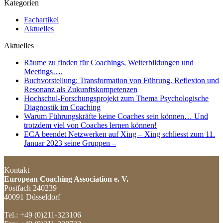
Kategorien
Fachartikel
Aktuelles
Aktuelles
Räume zu finden für Coachings, Weiterbildungen und
Meetings….
Buchvorstellung: Transformation von Führung. Reflexion und
Resonanz als Zukunftskompetenzen
Hochschul-Forschungsprojekt zum Thema Psychologische
Diagnostik im Coaching
Warum Führungskräfte keine Coaches sein können… Und
trotzdem viel von Coaches lernen können!
ECA beendet Netzwerken auf Xing – Xing schliesst zum 11.
Januar 2023 seine Gruppen –
Kontakt
European Coaching Association e. V.
Postfach 240239
40091 Düsseldorf
Tel.: +49 (0)211-323106