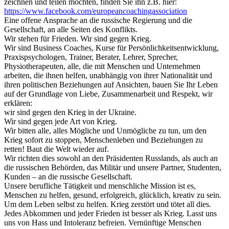
zeichnen und teilen möchten, finden Sie ihn z.B. hier:
https://www.facebook.com/europeancoachingassociation
Eine offene Ansprache an die russische Regierung und die
Gesellschaft, an alle Seiten des Konflikts.
Wir stehen für Frieden. Wir sind gegen Krieg.
Wir sind Business Coaches, Kurse für Persönlichkeitsentwicklung,
Praxispsychologen, Trainer, Berater, Lehrer, Sprecher,
Physiotherapeuten, alle, die mit Menschen und Unternehmen
arbeiten, die ihnen helfen, unabhängig von ihrer Nationalität und
ihren politischen Beziehungen auf Ansichten, bauen Sie Ihr Leben
auf der Grundlage von Liebe, Zusammenarbeit und Respekt, wir
erklären:
wir sind gegen den Krieg in der Ukraine.
Wir sind gegen jede Art von Krieg.
Wir bitten alle, alles Mögliche und Unmögliche zu tun, um den
Krieg sofort zu stoppen, Menschenleben und Beziehungen zu
retten! Baut die Welt wieder auf.
Wir richten dies sowohl an den Präsidenten Russlands, als auch an
die russischen Behörden, das Militär und unsere Partner, Studenten,
Kunden – an die russische Gesellschaft.
Unsere berufliche Tätigkeit und menschliche Mission ist es,
Menschen zu helfen, gesund, erfolgreich, glücklich, kreativ zu sein.
Um dem Leben selbst zu helfen. Krieg zerstört und tötet all dies.
Jedes Abkommen und jeder Frieden ist besser als Krieg. Lasst uns
uns von Hass und Intoleranz befreien. Vernünftige Menschen