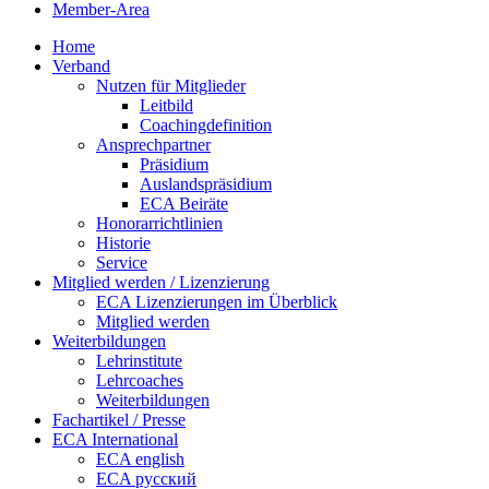
Member-Area
Home
Verband
Nutzen für Mitglieder
Leitbild
Coachingdefinition
Ansprechpartner
Präsidium
Auslandspräsidium
ECA Beiräte
Honorarrichtlinien
Historie
Service
Mitglied werden / Lizenzierung
ECA Lizenzierungen im Überblick
Mitglied werden
Weiterbildungen
Lehrinstitute
Lehrcoaches
Weiterbildungen
Fachartikel / Presse
ECA International
ECA english
ECA русский