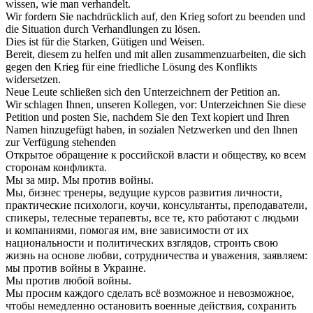
wissen, wie man verhandelt.
Wir fordern Sie nachdrücklich auf, den Krieg sofort zu beenden und
die Situation durch Verhandlungen zu lösen.
Dies ist für die Starken, Gütigen und Weisen.
Bereit, diesem zu helfen und mit allen zusammenzuarbeiten, die sich
gegen den Krieg für eine friedliche Lösung des Konflikts
widersetzen.
Neue Leute schließen sich den Unterzeichnern der Petition an.
Wir schlagen Ihnen, unseren Kollegen, vor: Unterzeichnen Sie diese
Petition und posten Sie, nachdem Sie den Text kopiert und Ihren
Namen hinzugefügt haben, in sozialen Netzwerken und den Ihnen
zur Verfügung stehenden
Открытое обращение к российской власти и обществу, ко всем
сторонам конфликта.
Мы за мир. Мы против войны.
Мы, бизнес тренеры, ведущие курсов развития личности,
практические психологи, коучи, консультанты, преподаватели,
спикеры, телесные терапевты, все те, кто работают с людьми
и компаниями, помогая им, вне зависимости от их
национальности и политических взглядов, строить свою
жизнь на основе любви, сотрудничества и уважения, заявляем:
мы против войны в Украине.
Мы против любой войны.
Мы просим каждого сделать всё возможное и невозможное,
чтобы немедленно остановить военные действия, сохранить