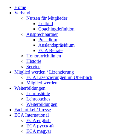
Home
Verband
Nutzen für Mitglieder
Leitbild
Coachingdefinition
Ansprechpartner
Präsidium
Auslandspräsidium
ECA Beiräte
Honorarrichtlinien
Historie
Service
Mitglied werden / Lizenzierung
ECA Lizenzierungen im Überblick
Mitglied werden
Weiterbildungen
Lehrinstitute
Lehrcoaches
Weiterbildungen
Fachartikel / Presse
ECA International
ECA english
ECA русский
ECA magyar