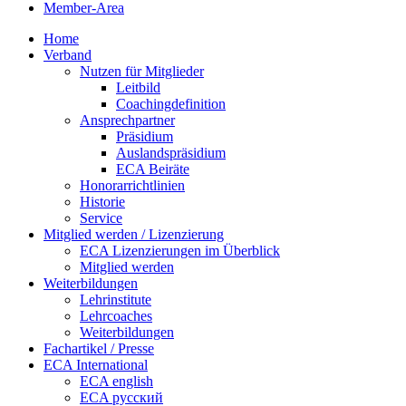
Member-Area
Home
Verband
Nutzen für Mitglieder
Leitbild
Coachingdefinition
Ansprechpartner
Präsidium
Auslandspräsidium
ECA Beiräte
Honorarrichtlinien
Historie
Service
Mitglied werden / Lizenzierung
ECA Lizenzierungen im Überblick
Mitglied werden
Weiterbildungen
Lehrinstitute
Lehrcoaches
Weiterbildungen
Fachartikel / Presse
ECA International
ECA english
ECA русский