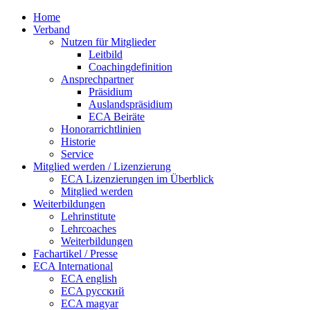
Home
Verband
Nutzen für Mitglieder
Leitbild
Coachingdefinition
Ansprechpartner
Präsidium
Auslandspräsidium
ECA Beiräte
Honorarrichtlinien
Historie
Service
Mitglied werden / Lizenzierung
ECA Lizenzierungen im Überblick
Mitglied werden
Weiterbildungen
Lehrinstitute
Lehrcoaches
Weiterbildungen
Fachartikel / Presse
ECA International
ECA english
ECA русский
ECA magyar