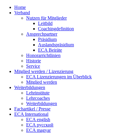
Home
Verband
Nutzen für Mitglieder
Leitbild
Coachingdefinition
Ansprechpartner
Präsidium
Auslandspräsidium
ECA Beiräte
Honorarrichtlinien
Historie
Service
Mitglied werden / Lizenzierung
ECA Lizenzierungen im Überblick
Mitglied werden
Weiterbildungen
Lehrinstitute
Lehrcoaches
Weiterbildungen
Fachartikel / Presse
ECA International
ECA english
ECA русский
ECA magyar