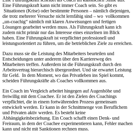
Eine Führungskraft kann nicht immer Coach sein. So gibt es
Situationen (Krise) oder bestimmte Personen – nämlich diejenigen,
die trotz mehrerer Versuche nicht lernfähig sind – wo vollkommen
„un-coachig“ nämlich mit klaren Anweisungen und fertigen
Lösungen gearbeitet werden muss. Als Führungskraft kann ich
zudem nicht primär nur das Interesse eines einzelnen im Blick
haben. Eine Führungskraft ist verpflichtet professionell und
leistungsorientiert zu führen, um die betrieblichen Ziele zu erreichen.
Dazu muss sie die Leistung des Mitarbeiters beurteilen und
Entscheidungen unter anderem über den Karriereweg des
Mitarbeiters treffen. Außerdem ist die Führungskraft durch den
Arbeitsvertrag hierarchisch übergeordnet. Und sie erwartet Leistung
für Geld. In dem Moment, wo das Privatleben ins Spiel kommt,
scheiden Führungskräfte als Coaches vollkommen aus.
Ein Coach im Vergleich arbeitet hingegen auf Augenhöhe und
freiwillig mit dem Coachee. Er ist den Zielen des Coachings
verpflichtet, die in einem fortwährenden Prozess gemeinsam
entwickelt werden. Er kann in der Schnittmenge von Beruflichem
und Privaten aktiv werden. Es besteht keine
Abhängigkeitsbeziehung. Ein Coach schafft einen Denk- und
Freiraum, in dem der Coachee experimentieren kann, Fehler machen
kann und nicht mit Sanktionen rechnen muss.