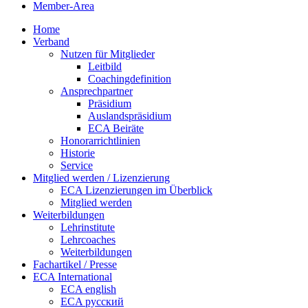
Member-Area
Home
Verband
Nutzen für Mitglieder
Leitbild
Coachingdefinition
Ansprechpartner
Präsidium
Auslandspräsidium
ECA Beiräte
Honorarrichtlinien
Historie
Service
Mitglied werden / Lizenzierung
ECA Lizenzierungen im Überblick
Mitglied werden
Weiterbildungen
Lehrinstitute
Lehrcoaches
Weiterbildungen
Fachartikel / Presse
ECA International
ECA english
ECA русский