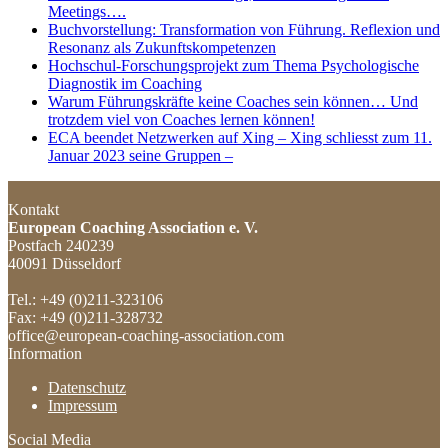
Meetings….
Buchvorstellung: Transformation von Führung. Reflexion und
Resonanz als Zukunftskompetenzen
Hochschul-Forschungsprojekt zum Thema Psychologische
Diagnostik im Coaching
Warum Führungskräfte keine Coaches sein können… Und
trotzdem viel von Coaches lernen können!
ECA beendet Netzwerken auf Xing – Xing schliesst zum 11.
Januar 2023 seine Gruppen –
Kontakt
European Coaching Association e. V.
Postfach 240239
40091 Düsseldorf
Tel.: +49 (0)211-323106
Fax: +49 (0)211-328732
office@european-coaching-association.com
Information
Datenschutz
Impressum
Social Media