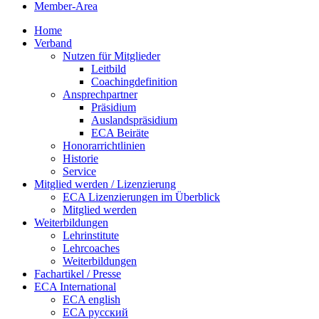
Member-Area
Home
Verband
Nutzen für Mitglieder
Leitbild
Coachingdefinition
Ansprechpartner
Präsidium
Auslandspräsidium
ECA Beiräte
Honorarrichtlinien
Historie
Service
Mitglied werden / Lizenzierung
ECA Lizenzierungen im Überblick
Mitglied werden
Weiterbildungen
Lehrinstitute
Lehrcoaches
Weiterbildungen
Fachartikel / Presse
ECA International
ECA english
ECA русский