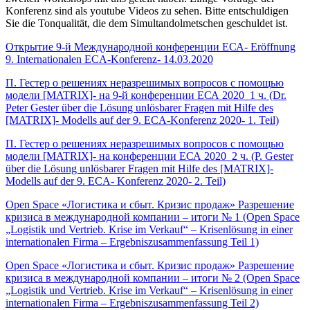
Konferenz sind als youtube Videos zu sehen. Bitte entschuldigen
Sie die Tonqualität, die dem Simultandolmetschen geschuldet ist.
Открытие 9-й Международной конференции ЕСА- Eröffnung
9. Internationalen ECA-Konferenz- 14.03.2020
П. Гестер о решениях неразрешимых вопросов с помощью
модели [MATRIX]- на 9-й конференции ЕСА 2020_1 ч. (Dr.
Peter Gester über die Lösung unlösbarer Fragen mit Hilfe des
[MATRIX]- Modells auf der 9. ECA-Konferenz 2020- 1. Teil)
П. Гестер о решениях неразрешимых вопросов с помощью
модели [MATRIX]- на конференции ЕСА 2020_2 ч. (P. Gester
über die Lösung unlösbarer Fragen mit Hilfe des [MATRIX]-
Modells auf der 9. ECA- Konferenz 2020- 2. Teil)
Open Space «Логистика и сбыт. Кризис продаж» Разрешение
кризиса в международной компании – итоги № 1 (Open Space
„Logistik und Vertrieb. Krise im Verkauf“ – Krisenlösung in einer
internationalen Firma – Ergebniszusammenfassung Teil 1)
Open Space «Логистика и сбыт. Кризис продаж» Разрешение
кризиса в международной компании – итоги № 2 (Open Space
„Logistik und Vertrieb. Krise im Verkauf“ – Krisenlösung in einer
internationalen Firma – Ergebniszusammenfassung Teil 2)