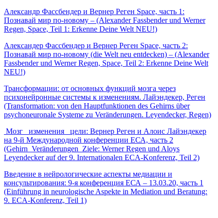
Александр Фассбендер и Вернер Реген Space, часть 1:
Познавай мир по-новому – (Alexander Fassbender und Werner
Regen, Space, Teil 1: Erkenne Deine Welt NEU!)
Александер Фассбендер и Вернер Реген Space, часть 2:
Познавай мир по-новому (die Welt neu entdecken) – (Alexander
Fassbender und Werner Regen, Space, Teil 2: Erkenne Deine Welt
NEU!)
Трансформации: от основных функций мозга через
психонейронные системы к изменениям. Лайэндекер, Реген
(Transformation: von den Hauptfunktionen des Gehirns über
psychoneuronale Systeme zu Veränderungen. Leyendecker, Regen)
Мозг_ изменения_ цели: Вернер Реген и Алоис Лайэндекер
на 9-й Международной конференции ЕСА, часть 2
(Gehirn_Veränderungen_Ziele: Werner Regen und Aloys
Leyendecker auf der 9. Internationalen ECA-Konferenz, Teil 2)
Введение в нейрологические аспекты медиации и
консультирования: 9-я конференция ЕСА – 13.03.20, часть 1
(Einführung in neurologische Aspekte in Mediation und Beratung:
9. ECA-Konferenz, Teil 1)