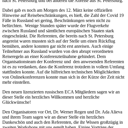
nach St. Petersburg und bei anderen die Abreise aus St. Petersburg.
Dabei gab es noch am Morgen des 12. März keine offiziellen
Hinweise auf Reisebeschränkungen, es hieß, die Zahl der Covid 19
Fälle in Russland sei gering, Beschränkungen seien nicht zu
befürchten. Wenige Stunden später wurde der Flugverkehr
zwischen Russland und sämtlichen europäischen Staaten stark
eingeschränkt. Die Referenten, die bereits nach St. Petersburg
angereist waren mussten sich auf der Stelle um einen Rückflug
bemühen, andere konnten gar nicht erst anreisen. Auch einige
Teilnehmer aus Russland wurden von den abrupt verordneten
Reiseregeln an einer Konferenzteilnahme gehindert. Dem
Organisationsteam der Konferenz und den anwesenden Referenten
ist es zu verdanken, dass die Konferenz trotzdem in vollem Umfang
stattfinden konnte. Auf die hilfreichen technischen Möglichkeiten
von Onlinekonferenzen konnte man sich in der Kürze der Zeit nicht
mehr einstellen.
Den neuen lizenzierten russischen ECA Mitgliedern sagen wir an
dieser Stelle ein herzliches Willkommen und herzliche
Glückwünsche!
Den Organisatoren vor Ort, Dr. Werner Regen und Dr. Ada Alieva
und ihrem Team sagen wir an dieser Stelle ein herzliches
Dankeschön und auch den Referenten, die ihr Wissen großzügig in
zweiten Workshops mit uns geteilt haben. Einige Vorträge der