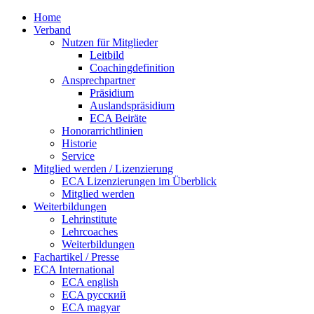
Home
Verband
Nutzen für Mitglieder
Leitbild
Coachingdefinition
Ansprechpartner
Präsidium
Auslandspräsidium
ECA Beiräte
Honorarrichtlinien
Historie
Service
Mitglied werden / Lizenzierung
ECA Lizenzierungen im Überblick
Mitglied werden
Weiterbildungen
Lehrinstitute
Lehrcoaches
Weiterbildungen
Fachartikel / Presse
ECA International
ECA english
ECA русский
ECA magyar