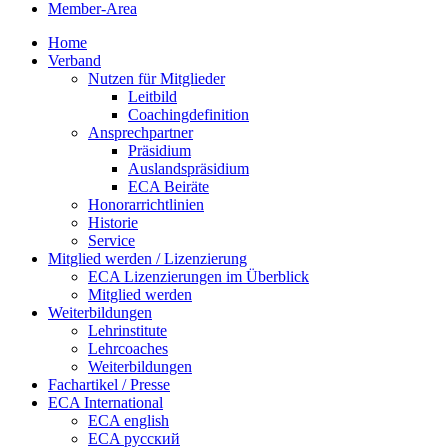
Member-Area
Home
Verband
Nutzen für Mitglieder
Leitbild
Coachingdefinition
Ansprechpartner
Präsidium
Auslandspräsidium
ECA Beiräte
Honorarrichtlinien
Historie
Service
Mitglied werden / Lizenzierung
ECA Lizenzierungen im Überblick
Mitglied werden
Weiterbildungen
Lehrinstitute
Lehrcoaches
Weiterbildungen
Fachartikel / Presse
ECA International
ECA english
ECA русский