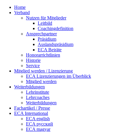
Home
Verband
Nutzen für Mitglieder
Leitbild
Coachingdefinition
Ansprechpartner
Präsidium
Auslandspräsidium
ECA Beiräte
Honorarrichtlinien
Historie
Service
Mitglied werden / Lizenzierung
ECA Lizenzierungen im Überblick
Mitglied werden
Weiterbildungen
Lehrinstitute
Lehrcoaches
Weiterbildungen
Fachartikel / Presse
ECA International
ECA english
ECA русский
ECA magyar