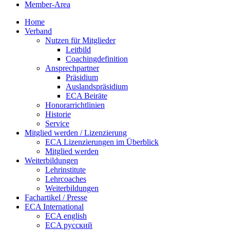
Member-Area
Home
Verband
Nutzen für Mitglieder
Leitbild
Coachingdefinition
Ansprechpartner
Präsidium
Auslandspräsidium
ECA Beiräte
Honorarrichtlinien
Historie
Service
Mitglied werden / Lizenzierung
ECA Lizenzierungen im Überblick
Mitglied werden
Weiterbildungen
Lehrinstitute
Lehrcoaches
Weiterbildungen
Fachartikel / Presse
ECA International
ECA english
ECA русский