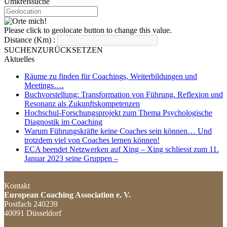
Umkreissuche
Please click to geolocate button to change this value.
Distance (Km) :
SUCHEN
ZURÜCKSETZEN
Aktuelles
Räume zu finden für Coachings, Weiterbildungen und
Meetings….
Buchvorstellung: Transformation von Führung. Reflexion und
Resonanz als Zukunftskompetenzen
Hochschul-Forschungsprojekt zum Thema Psychologische
Diagnostik im Coaching
Warum Führungskräfte keine Coaches sein können… Und
trotzdem viel von Coaches lernen können!
ECA beendet Netzwerken auf Xing – Xing schliesst zum 11.
Januar 2023 seine Gruppen –
Kontakt
European Coaching Association e. V.
Postfach 240239
40091 Düsseldorf