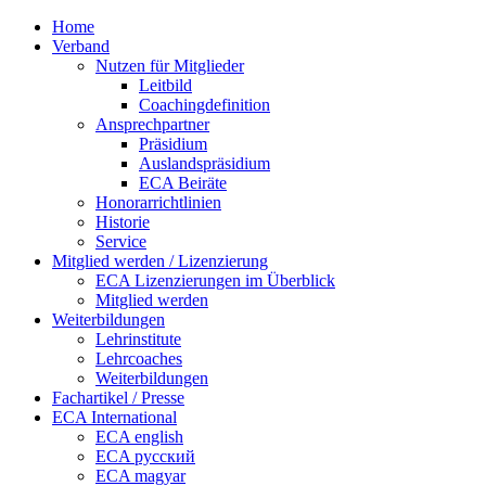
Home
Verband
Nutzen für Mitglieder
Leitbild
Coachingdefinition
Ansprechpartner
Präsidium
Auslandspräsidium
ECA Beiräte
Honorarrichtlinien
Historie
Service
Mitglied werden / Lizenzierung
ECA Lizenzierungen im Überblick
Mitglied werden
Weiterbildungen
Lehrinstitute
Lehrcoaches
Weiterbildungen
Fachartikel / Presse
ECA International
ECA english
ECA русский
ECA magyar