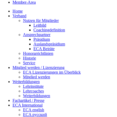
Member-Area
Home
Verband
Nutzen für Mitglieder
Leitbild
Coachingdefinition
Ansprechpartner
Präsidium
Auslandspräsidium
ECA Beiräte
Honorarrichtlinien
Historie
Service
Mitglied werden / Lizenzierung
ECA Lizenzierungen im Überblick
Mitglied werden
Weiterbildungen
Lehrinstitute
Lehrcoaches
Weiterbildungen
Fachartikel / Presse
ECA International
ECA english
ECA русский