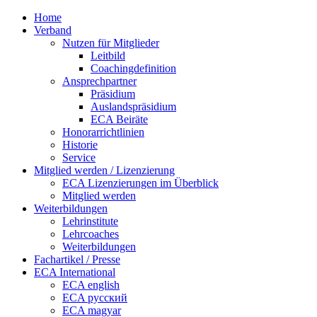
Home
Verband
Nutzen für Mitglieder
Leitbild
Coachingdefinition
Ansprechpartner
Präsidium
Auslandspräsidium
ECA Beiräte
Honorarrichtlinien
Historie
Service
Mitglied werden / Lizenzierung
ECA Lizenzierungen im Überblick
Mitglied werden
Weiterbildungen
Lehrinstitute
Lehrcoaches
Weiterbildungen
Fachartikel / Presse
ECA International
ECA english
ECA русский
ECA magyar