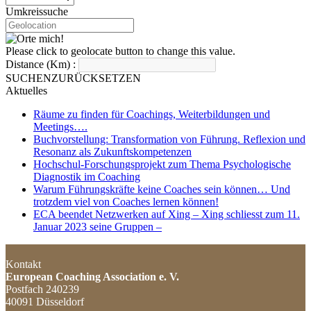
Umkreissuche
Please click to geolocate button to change this value.
Distance (Km) :
SUCHEN
ZURÜCKSETZEN
Aktuelles
Räume zu finden für Coachings, Weiterbildungen und
Meetings….
Buchvorstellung: Transformation von Führung. Reflexion und
Resonanz als Zukunftskompetenzen
Hochschul-Forschungsprojekt zum Thema Psychologische
Diagnostik im Coaching
Warum Führungskräfte keine Coaches sein können… Und
trotzdem viel von Coaches lernen können!
ECA beendet Netzwerken auf Xing – Xing schliesst zum 11.
Januar 2023 seine Gruppen –
Kontakt
European Coaching Association e. V.
Postfach 240239
40091 Düsseldorf