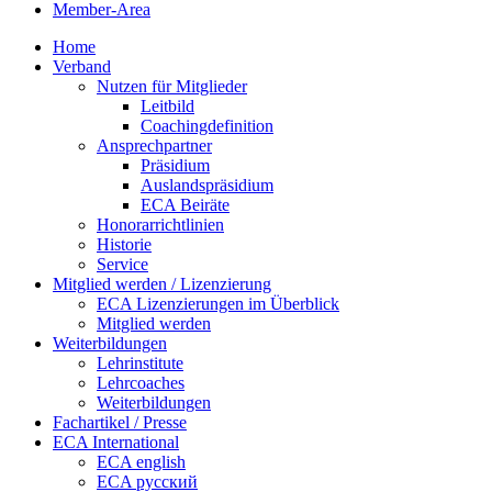
Member-Area
Home
Verband
Nutzen für Mitglieder
Leitbild
Coachingdefinition
Ansprechpartner
Präsidium
Auslandspräsidium
ECA Beiräte
Honorarrichtlinien
Historie
Service
Mitglied werden / Lizenzierung
ECA Lizenzierungen im Überblick
Mitglied werden
Weiterbildungen
Lehrinstitute
Lehrcoaches
Weiterbildungen
Fachartikel / Presse
ECA International
ECA english
ECA русский