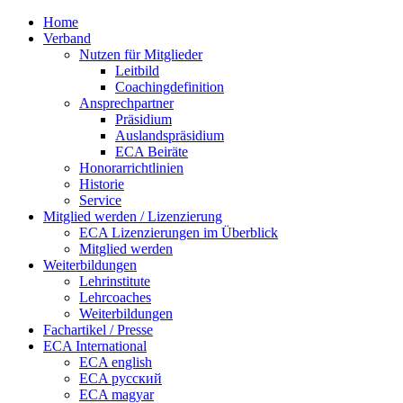
Home
Verband
Nutzen für Mitglieder
Leitbild
Coachingdefinition
Ansprechpartner
Präsidium
Auslandspräsidium
ECA Beiräte
Honorarrichtlinien
Historie
Service
Mitglied werden / Lizenzierung
ECA Lizenzierungen im Überblick
Mitglied werden
Weiterbildungen
Lehrinstitute
Lehrcoaches
Weiterbildungen
Fachartikel / Presse
ECA International
ECA english
ECA русский
ECA magyar