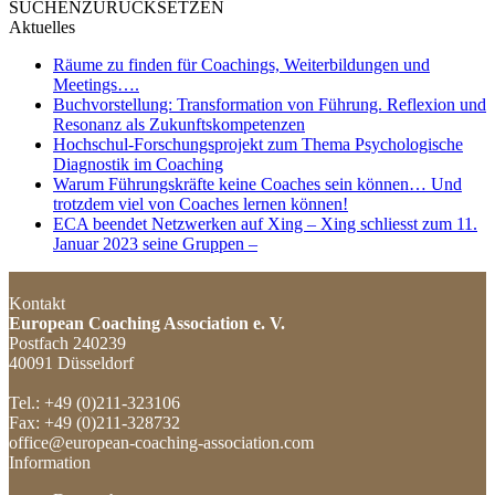
SUCHEN
ZURÜCKSETZEN
Aktuelles
Räume zu finden für Coachings, Weiterbildungen und
Meetings….
Buchvorstellung: Transformation von Führung. Reflexion und
Resonanz als Zukunftskompetenzen
Hochschul-Forschungsprojekt zum Thema Psychologische
Diagnostik im Coaching
Warum Führungskräfte keine Coaches sein können… Und
trotzdem viel von Coaches lernen können!
ECA beendet Netzwerken auf Xing – Xing schliesst zum 11.
Januar 2023 seine Gruppen –
Kontakt
European Coaching Association e. V.
Postfach 240239
40091 Düsseldorf
Tel.: +49 (0)211-323106
Fax: +49 (0)211-328732
office@european-coaching-association.com
Information