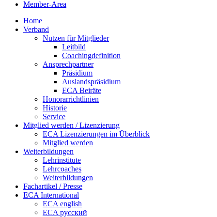
Member-Area
Home
Verband
Nutzen für Mitglieder
Leitbild
Coachingdefinition
Ansprechpartner
Präsidium
Auslandspräsidium
ECA Beiräte
Honorarrichtlinien
Historie
Service
Mitglied werden / Lizenzierung
ECA Lizenzierungen im Überblick
Mitglied werden
Weiterbildungen
Lehrinstitute
Lehrcoaches
Weiterbildungen
Fachartikel / Presse
ECA International
ECA english
ECA русский