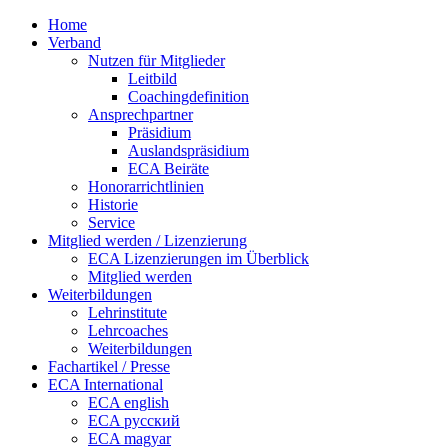
Home
Verband
Nutzen für Mitglieder
Leitbild
Coachingdefinition
Ansprechpartner
Präsidium
Auslandspräsidium
ECA Beiräte
Honorarrichtlinien
Historie
Service
Mitglied werden / Lizenzierung
ECA Lizenzierungen im Überblick
Mitglied werden
Weiterbildungen
Lehrinstitute
Lehrcoaches
Weiterbildungen
Fachartikel / Presse
ECA International
ECA english
ECA русский
ECA magyar