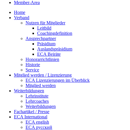
Member-Area
Home
Verband
Nutzen für Mitglieder
Leitbild
Coachingdefinition
Ansprechpartner
Präsidium
Auslandspräsidium
ECA Beiräte
Honorarrichtlinien
Historie
Service
Mitglied werden / Lizenzierung
ECA Lizenzierungen im Überblick
Mitglied werden
Weiterbildungen
Lehrinstitute
Lehrcoaches
Weiterbildungen
Fachartikel / Presse
ECA International
ECA english
ECA русский