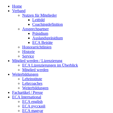
Home
Verband
Nutzen für Mitglieder
Leitbild
Coachingdefinition
Ansprechpartner
Präsidium
Auslandspräsidium
ECA Beiräte
Honorarrichtlinien
Historie
Service
Mitglied werden / Lizenzierung
ECA Lizenzierungen im Überblick
Mitglied werden
Weiterbildungen
Lehrinstitute
Lehrcoaches
Weiterbildungen
Fachartikel / Presse
ECA International
ECA english
ECA русский
ECA magyar