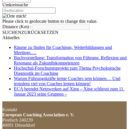
Umkreissuche
Please click to geolocate button to change this value.
Distance (Km) :
SUCHEN
ZURÜCKSETZEN
Aktuelles
Räume zu finden für Coachings, Weiterbildungen und
Meetings….
Buchvorstellung: Transformation von Führung. Reflexion und
Resonanz als Zukunftskompetenzen
Hochschul-Forschungsprojekt zum Thema Psychologische
Diagnostik im Coaching
Warum Führungskräfte keine Coaches sein können… Und
trotzdem viel von Coaches lernen können!
ECA beendet Netzwerken auf Xing – Xing schliesst zum 11.
Januar 2023 seine Gruppen –
Kontakt
European Coaching Association e. V.
Postfach 240239
40091 Düsseldorf