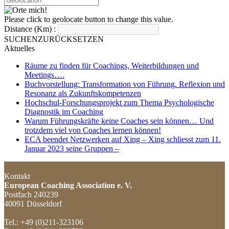
Please click to geolocate button to change this value.
Distance (Km) :
SUCHEN
ZURÜCKSETZEN
Aktuelles
Räume zu finden für Coachings, Weiterbildungen und
Meetings….
Buchvorstellung: Transformation von Führung. Reflexion und
Resonanz als Zukunftskompetenzen
Hochschul-Forschungsprojekt zum Thema Psychologische
Diagnostik im Coaching
Warum Führungskräfte keine Coaches sein können… Und
trotzdem viel von Coaches lernen können!
ECA beendet Netzwerken auf Xing – Xing schliesst zum 11.
Januar 2023 seine Gruppen –
Kontakt
European Coaching Association e. V.
Postfach 240239
40091 Düsseldorf
Tel.: +49 (0)211-323106