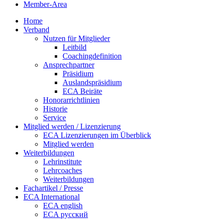
Member-Area
Home
Verband
Nutzen für Mitglieder
Leitbild
Coachingdefinition
Ansprechpartner
Präsidium
Auslandspräsidium
ECA Beiräte
Honorarrichtlinien
Historie
Service
Mitglied werden / Lizenzierung
ECA Lizenzierungen im Überblick
Mitglied werden
Weiterbildungen
Lehrinstitute
Lehrcoaches
Weiterbildungen
Fachartikel / Presse
ECA International
ECA english
ECA русский