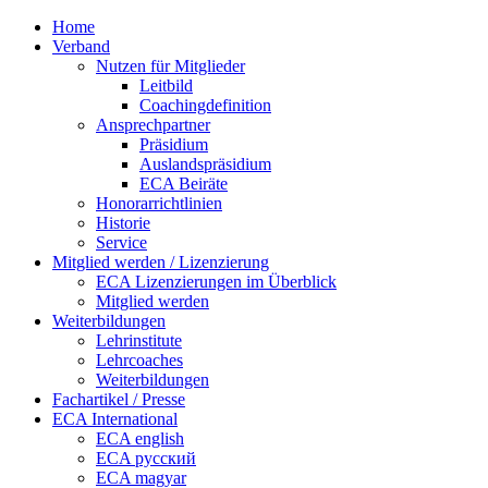
Home
Verband
Nutzen für Mitglieder
Leitbild
Coachingdefinition
Ansprechpartner
Präsidium
Auslandspräsidium
ECA Beiräte
Honorarrichtlinien
Historie
Service
Mitglied werden / Lizenzierung
ECA Lizenzierungen im Überblick
Mitglied werden
Weiterbildungen
Lehrinstitute
Lehrcoaches
Weiterbildungen
Fachartikel / Presse
ECA International
ECA english
ECA русский
ECA magyar