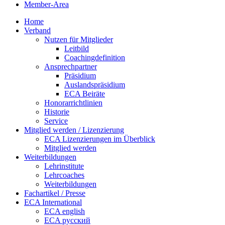
Member-Area
Home
Verband
Nutzen für Mitglieder
Leitbild
Coachingdefinition
Ansprechpartner
Präsidium
Auslandspräsidium
ECA Beiräte
Honorarrichtlinien
Historie
Service
Mitglied werden / Lizenzierung
ECA Lizenzierungen im Überblick
Mitglied werden
Weiterbildungen
Lehrinstitute
Lehrcoaches
Weiterbildungen
Fachartikel / Presse
ECA International
ECA english
ECA русский