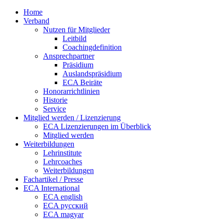
Home
Verband
Nutzen für Mitglieder
Leitbild
Coachingdefinition
Ansprechpartner
Präsidium
Auslandspräsidium
ECA Beiräte
Honorarrichtlinien
Historie
Service
Mitglied werden / Lizenzierung
ECA Lizenzierungen im Überblick
Mitglied werden
Weiterbildungen
Lehrinstitute
Lehrcoaches
Weiterbildungen
Fachartikel / Presse
ECA International
ECA english
ECA русский
ECA magyar