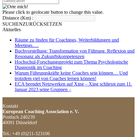
Please click to geolocate button to change this value.
Distance (Km) :
SUCHEN
ZURÜCKSETZEN
Aktuelles
Räume zu finden für Coachings, Weiterbildungen und
Meetings….
Buchvorstellung: Transformation von Führung. Reflexion und
Resonanz als Zukunftskompetenzen
Hochschul-Forschungsprojekt zum Thema Psychologische
Diagnostik im Coaching
Warum Führungskräfte keine Coaches sein können… Und
trotzdem viel von Coaches lernen können!
ECA beendet Netzwerken auf Xing – Xing schliesst zum 11.
Januar 2023 seine Gruppen –
Kontakt
European Coaching Association e. V.
Postfach 240239
40091 Düsseldorf
Tel.: +49 (0)211-323106