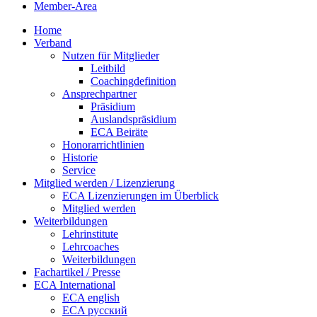
Member-Area
Home
Verband
Nutzen für Mitglieder
Leitbild
Coachingdefinition
Ansprechpartner
Präsidium
Auslandspräsidium
ECA Beiräte
Honorarrichtlinien
Historie
Service
Mitglied werden / Lizenzierung
ECA Lizenzierungen im Überblick
Mitglied werden
Weiterbildungen
Lehrinstitute
Lehrcoaches
Weiterbildungen
Fachartikel / Presse
ECA International
ECA english
ECA русский