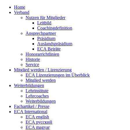
Home
Verband
Nutzen für Mitglieder
Leitbild
Coachingdefinition
Ansprechpartner
Präsidium
Auslandspräsidium
ECA Beiräte
Honorarrichtlinien
Historie
Service
Mitglied werden / Lizenzierung
ECA Lizenzierungen im Überblick
Mitglied werden
Weiterbildungen
Lehrinstitute
Lehrcoaches
Weiterbildungen
Fachartikel / Presse
ECA International
ECA english
ECA русский
ECA magyar