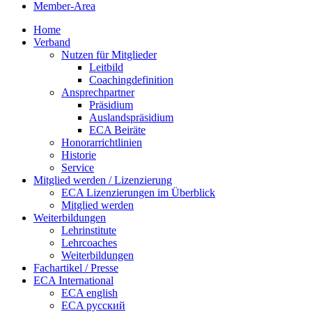
Member-Area
Home
Verband
Nutzen für Mitglieder
Leitbild
Coachingdefinition
Ansprechpartner
Präsidium
Auslandspräsidium
ECA Beiräte
Honorarrichtlinien
Historie
Service
Mitglied werden / Lizenzierung
ECA Lizenzierungen im Überblick
Mitglied werden
Weiterbildungen
Lehrinstitute
Lehrcoaches
Weiterbildungen
Fachartikel / Presse
ECA International
ECA english
ECA русский