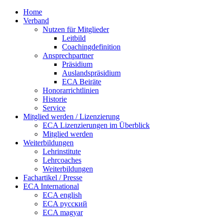
Home
Verband
Nutzen für Mitglieder
Leitbild
Coachingdefinition
Ansprechpartner
Präsidium
Auslandspräsidium
ECA Beiräte
Honorarrichtlinien
Historie
Service
Mitglied werden / Lizenzierung
ECA Lizenzierungen im Überblick
Mitglied werden
Weiterbildungen
Lehrinstitute
Lehrcoaches
Weiterbildungen
Fachartikel / Presse
ECA International
ECA english
ECA русский
ECA magyar