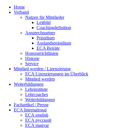
Home
Verband
Nutzen für Mitglieder
Leitbild
Coachingdefinition
Ansprechpartner
Präsidium
Auslandspräsidium
ECA Beiräte
Honorarrichtlinien
Historie
Service
Mitglied werden / Lizenzierung
ECA Lizenzierungen im Überblick
Mitglied werden
Weiterbildungen
Lehrinstitute
Lehrcoaches
Weiterbildungen
Fachartikel / Presse
ECA International
ECA english
ECA русский
ECA magyar