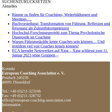
SUCHEN
ZURÜCKSETZEN
Aktuelles
Räume zu finden für Coachings, Weiterbildungen und
Meetings….
Buchvorstellung: Transformation von Führung. Reflexion und
Resonanz als Zukunftskompetenzen
Hochschul-Forschungsprojekt zum Thema Psychologische
Diagnostik im Coaching
Warum Führungskräfte keine Coaches sein können… Und
trotzdem viel von Coaches lernen können!
ECA beendet Netzwerken auf Xing – Xing schliesst zum 11.
Januar 2023 seine Gruppen –
Kontakt
European Coaching Association e. V.
Postfach 240239
40091 Düsseldorf
Tel.: +49 (0)211-323106
Fax: +49 (0)211-328732
office@european-coaching-association.com
Information