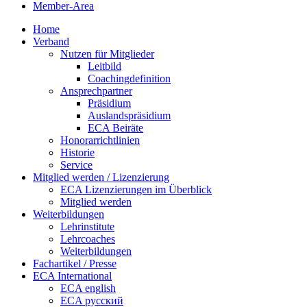
Member-Area
Home
Verband
Nutzen für Mitglieder
Leitbild
Coachingdefinition
Ansprechpartner
Präsidium
Auslandspräsidium
ECA Beiräte
Honorarrichtlinien
Historie
Service
Mitglied werden / Lizenzierung
ECA Lizenzierungen im Überblick
Mitglied werden
Weiterbildungen
Lehrinstitute
Lehrcoaches
Weiterbildungen
Fachartikel / Presse
ECA International
ECA english
ECA русский