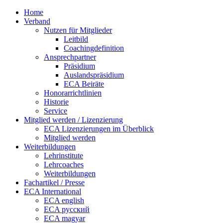
Home
Verband
Nutzen für Mitglieder
Leitbild
Coachingdefinition
Ansprechpartner
Präsidium
Auslandspräsidium
ECA Beiräte
Honorarrichtlinien
Historie
Service
Mitglied werden / Lizenzierung
ECA Lizenzierungen im Überblick
Mitglied werden
Weiterbildungen
Lehrinstitute
Lehrcoaches
Weiterbildungen
Fachartikel / Presse
ECA International
ECA english
ECA русский
ECA magyar