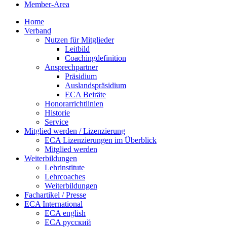
Member-Area
Home
Verband
Nutzen für Mitglieder
Leitbild
Coachingdefinition
Ansprechpartner
Präsidium
Auslandspräsidium
ECA Beiräte
Honorarrichtlinien
Historie
Service
Mitglied werden / Lizenzierung
ECA Lizenzierungen im Überblick
Mitglied werden
Weiterbildungen
Lehrinstitute
Lehrcoaches
Weiterbildungen
Fachartikel / Presse
ECA International
ECA english
ECA русский