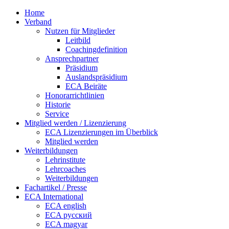
Home
Verband
Nutzen für Mitglieder
Leitbild
Coachingdefinition
Ansprechpartner
Präsidium
Auslandspräsidium
ECA Beiräte
Honorarrichtlinien
Historie
Service
Mitglied werden / Lizenzierung
ECA Lizenzierungen im Überblick
Mitglied werden
Weiterbildungen
Lehrinstitute
Lehrcoaches
Weiterbildungen
Fachartikel / Presse
ECA International
ECA english
ECA русский
ECA magyar