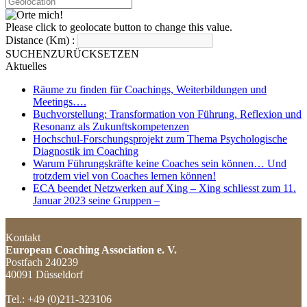
Please click to geolocate button to change this value.
Distance (Km) :
SUCHEN
ZURÜCKSETZEN
Aktuelles
Räume zu finden für Coachings, Weiterbildungen und
Meetings….
Buchvorstellung: Transformation von Führung. Reflexion und
Resonanz als Zukunftskompetenzen
Hochschul-Forschungsprojekt zum Thema Psychologische
Diagnostik im Coaching
Warum Führungskräfte keine Coaches sein können… Und
trotzdem viel von Coaches lernen können!
ECA beendet Netzwerken auf Xing – Xing schliesst zum 11.
Januar 2023 seine Gruppen –
Kontakt
European Coaching Association e. V.
Postfach 240239
40091 Düsseldorf
Tel.: +49 (0)211-323106