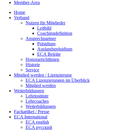
Member-Area
Home
Verband
Nutzen für Mitglieder
Leitbild
Coachingdefinition
Ansprechpartner
Präsidium
Auslandspräsidium
ECA Beiräte
Honorarrichtlinien
Historie
Service
Mitglied werden / Lizenzierung
ECA Lizenzierungen im Überblick
Mitglied werden
Weiterbildungen
Lehrinstitute
Lehrcoaches
Weiterbildungen
Fachartikel / Presse
ECA International
ECA english
ECA русский