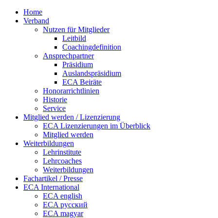
Home
Verband
Nutzen für Mitglieder
Leitbild
Coachingdefinition
Ansprechpartner
Präsidium
Auslandspräsidium
ECA Beiräte
Honorarrichtlinien
Historie
Service
Mitglied werden / Lizenzierung
ECA Lizenzierungen im Überblick
Mitglied werden
Weiterbildungen
Lehrinstitute
Lehrcoaches
Weiterbildungen
Fachartikel / Presse
ECA International
ECA english
ECA русский
ECA magyar