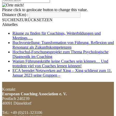
Please click to geolocate button to change this value.
Distance (Km) :
SUCHEN
ZURÜCKSETZEN
Aktuelles
Räume zu finden für Coachings, Weiterbildungen und
Meetings….
Buchvorstellung: Transformation von Führung. Reflexion und
Resonanz als Zukunftskompetenzen
Hochschul-Forschungsprojekt zum Thema Psychologische
Diagnostik im Coaching
Warum Führungskräfte keine Coaches sein können… Und
trotzdem viel von Coaches lernen können!
ECA beendet Netzwerken auf Xing – Xing schliesst zum 11.
Januar 2023 seine Gruppen –
Kontakt
European Coaching Association e. V.
Postfach 240239
40091 Düsseldorf
Tel.: +49 (0)211-323106