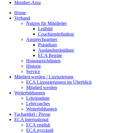
Member-Area
Home
Verband
Nutzen für Mitglieder
Leitbild
Coachingdefinition
Ansprechpartner
Präsidium
Auslandspräsidium
ECA Beiräte
Honorarrichtlinien
Historie
Service
Mitglied werden / Lizenzierung
ECA Lizenzierungen im Überblick
Mitglied werden
Weiterbildungen
Lehrinstitute
Lehrcoaches
Weiterbildungen
Fachartikel / Presse
ECA International
ECA english
ECA русский