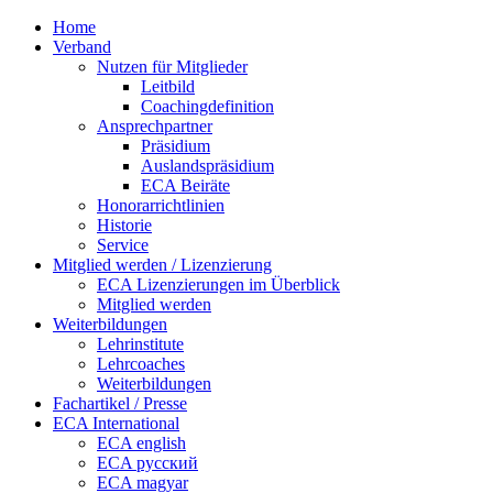
Home
Verband
Nutzen für Mitglieder
Leitbild
Coachingdefinition
Ansprechpartner
Präsidium
Auslandspräsidium
ECA Beiräte
Honorarrichtlinien
Historie
Service
Mitglied werden / Lizenzierung
ECA Lizenzierungen im Überblick
Mitglied werden
Weiterbildungen
Lehrinstitute
Lehrcoaches
Weiterbildungen
Fachartikel / Presse
ECA International
ECA english
ECA русский
ECA magyar